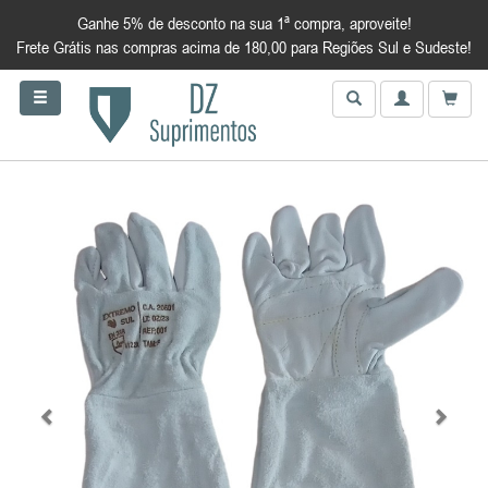
Ganhe 5% de desconto na sua 1ª compra, aproveite!
Frete Grátis nas compras acima de 180,00 para Regiões Sul e Sudeste!
Anterior
Próxim