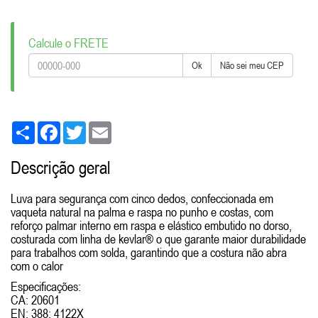
Calcule o FRETE
Ok
Não sei meu CEP
Share
Facebook
Twitter
Email
Descrição geral
Luva para segurança com cinco dedos, confeccionada em
vaqueta natural na palma e raspa no punho e costas, com
reforço palmar interno em raspa e elástico embutido no dorso,
costurada com linha de kevlar® o que garante maior durabilidade
para trabalhos com solda, garantindo que a costura não abra
com o calor
Especificações:
CA: 20601
EN: 388: 4122X