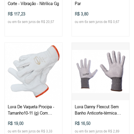
Corte - Vibração - Nitrílica Gg
Par
R$ 117,23
R$ 3,80
ou em 6x sem juros de R$ 20,57
ou em 6x sem juros de R$ 0,67
Luva De Vaqueta Procipa -
Luva Danny Flexcut Sem
Tamanho10-11 (g) Com
Banho Anticorte-térmica
Reforço Na Palma-1 Par
Tamanhos 1 Par
R$ 19,00
R$ 16,50
ou em 6x sem juros de R$ 3,33
ou em 6x sem juros de R$ 2,89