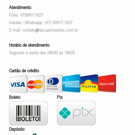
Atendimento
Fone: 47999171627
Celular / Whatsapp: (47) 99917-1627
E-mail:
contato
dzsuprimentos.com.br
Horário de atendimento
Segunda à sexta das 08h00 às 18h00
Cartão de crédito
Boleto
Pix
Depósito