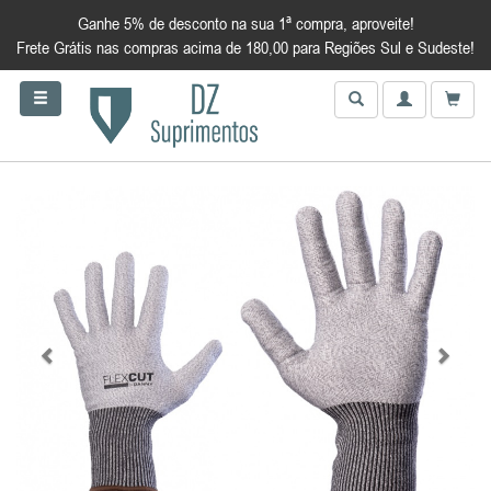
Ganhe 5% de desconto na sua 1ª compra, aproveite!
Frete Grátis nas compras acima de 180,00 para Regiões Sul e Sudeste!
Anterior
Próxim