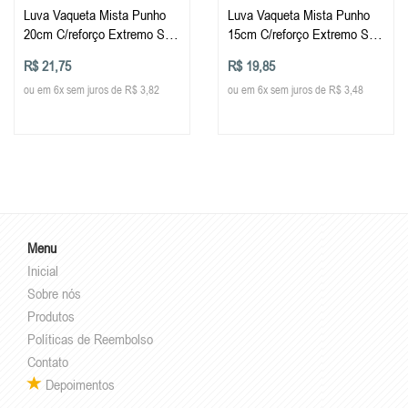
Luva Vaqueta Mista Punho
Luva Vaqueta Mista Punho
20cm C/reforço Extremo Sul
15cm C/reforço Extremo Sul
Tam Unico
Tam Unic
R$ 21,75
R$ 19,85
ou em 6x sem juros de R$ 3,82
ou em 6x sem juros de R$ 3,48
Menu
Inicial
Sobre nós
Produtos
Políticas de Reembolso
Contato
Depoimentos