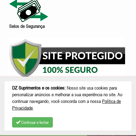
Selos de Segurança
DZ Suprimentos e os cookies:
Nosso site usa cookies para
personalizar anúncios e melhorar a sua experiência no site. Ao
continuar navegando, você concorda com a nossa
Política de
Privacidade
.
Continuar e fechar
© Copyright 2026 - DZ Suprimentos - CNPJ: 46.280.667/0001-96 |
Rua
COMPRAR
Gertrudes Boldt, 467 - Serra Alta - São Bento do Sul - SC | CEP: 89291-