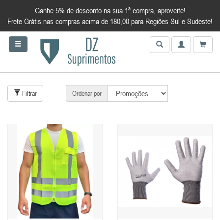
Ganhe 5% de desconto na sua 1ª compra, aproveite!
Frete Grátis nas compras acima de 180,00 para Regiões Sul e Sudeste!
Filtrar
Ordenar por