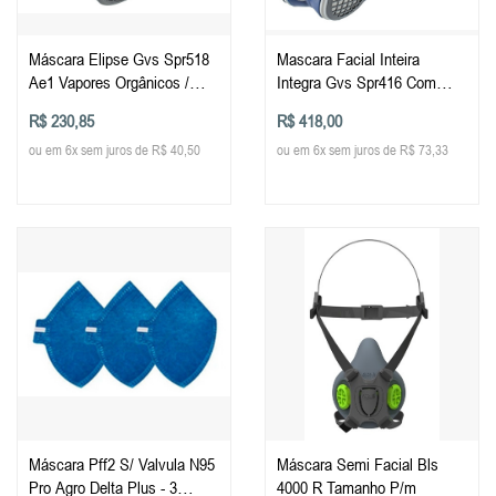
Máscara Elipse Gvs Spr518
Mascara Facial Inteira
Ae1 Vapores Orgânicos /
Integra Gvs Spr416 Com
Gases ácidos
Filtros P3 M/g
R$ 230,85
R$ 418,00
ou em 6x sem juros de R$ 40,50
ou em 6x sem juros de R$ 73,33
Máscara Pff2 S/ Valvula N95
Máscara Semi Facial Bls
Pro Agro Delta Plus - 3
4000 R Tamanho P/m