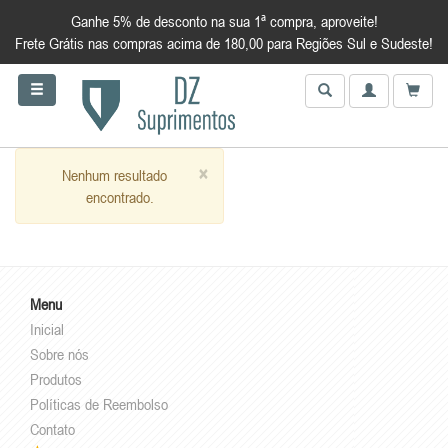
Ganhe 5% de desconto na sua 1ª compra, aproveite!
Frete Grátis nas compras acima de 180,00 para Regiões Sul e Sudeste!
×
Nenhum resultado
encontrado.
Menu
Inicial
Sobre nós
Produtos
Políticas de Reembolso
Contato