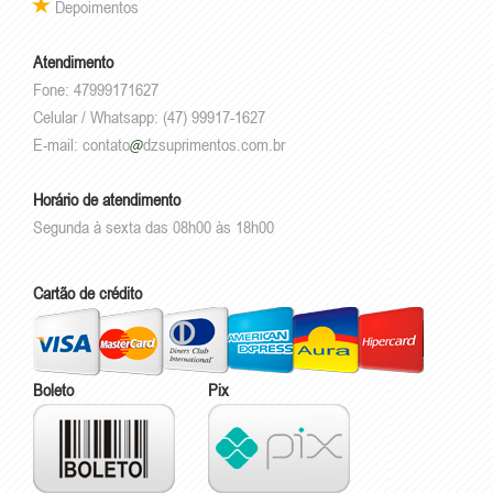
Depoimentos
Atendimento
Fone: 47999171627
Celular / Whatsapp: (47) 99917-1627
E-mail:
contato
dzsuprimentos.com.br
Horário de atendimento
Segunda à sexta das 08h00 às 18h00
Cartão de crédito
Boleto
Pix